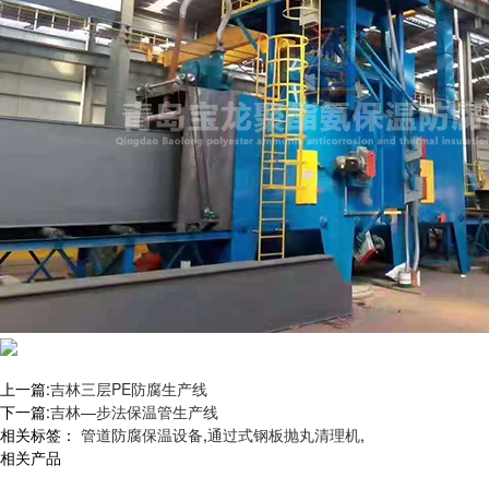
上一篇:
吉林三层PE防腐生产线
下一篇:
吉林—步法保温管生产线
相关标签：
管道防腐保温设备
,
通过式钢板抛丸清理机
,
相关产品