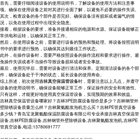
首先，需要仔细阅读设备的使用说明书，了解设备的使用方法和注意事
项。确保在使用设备之前对其进行全面了解，以避免不必要的操作失误。
其次，检查设备的各个部件是否完好。确保设备没有损坏或者漏气的情
况，以免在使用过程中出现安全隐患。
接着，根据设备的要求，准备并接通相应的电源和水源。保证设备能够正
常供电和运转，以确保其正常工作。
然后，在使用设备之前，需要进行设备的预热和预处理。将设备按照说明
书中的要求进行预热，以确保其达到最佳工作状态。
此外，在操作设备时，需要严格按照设备的操作流程和要求进行操作。避
免操作失误或者不当操作导致设备损坏或者安全事故。
最后，使用完毕后，需要对设备进行清洁和保养。定期清洁设备的各个部
件，确保设备处于干净的状态，延长设备的使用寿命。
综上所述，初次使用
吉林真空保温管设备
时，需要注意以上几点，并遵守
设备的使用说明书，确保设备能够正常工作，保证操作的安全和有效性。
只有这样，才能更好地使用真空保温管设备，实现预期的效果和效益。
吉林真空保温管设备哪家好？吉林3PE防腐设备报价是多少？吉林钢管外
壁除锈设备质量怎么样？吉林聚氨酯发泡机怎么买？吉林PE管真空设备
多少钱？青岛宝龙聚氨酯保温防腐设备有限公司专业承接吉林真空保温管
设备,吉林PE防腐设备,吉林钢管外壁除锈设备,吉林聚氨酯发泡机,吉林PE
管真空设备,电话:13780691777