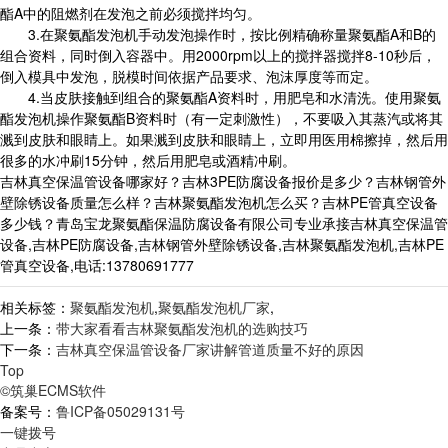
酯A中的阻燃剂在发泡之前必须搅拌均匀。
3.在聚氨酯发泡机手动发泡操作时，按比例精确称量聚氨酯A和B的
组合资料，同时倒入容器中。用2000rpm以上的搅拌器搅拌8-10秒后，
倒入模具中发泡，脱模时间依据产品要求、泡沫厚度等而定。
4.当皮肤接触到组合的聚氨酯A资料时，用肥皂和水清洗。使用聚氨
酯发泡机操作聚氨酯B资料时（有一定刺激性），不要吸入其蒸汽或将其
溅到皮肤和眼睛上。如果溅到皮肤和眼睛上，立即用医用棉擦掉，然后用
很多的水冲刷15分钟，然后用肥皂或酒精冲刷。
吉林真空保温管设备哪家好？吉林3PE防腐设备报价是多少？吉林钢管外
壁除锈设备质量怎么样？吉林聚氨酯发泡机怎么买？吉林PE管真空设备
多少钱？青岛宝龙聚氨酯保温防腐设备有限公司专业承接吉林真空保温管
设备,吉林PE防腐设备,吉林钢管外壁除锈设备,吉林聚氨酯发泡机,吉林PE
管真空设备,电话:13780691777
相关标签：
聚氨酯发泡机
,
聚氨酯发泡机厂家
,
上一条：
带大家看看吉林聚氨酯发泡机的选购技巧
下一条：
吉林真空保温管设备厂家讲解管道质量不好的原因
Top
©筑巢ECMS软件
备案号：
鲁ICP备05029131号
一键拨号