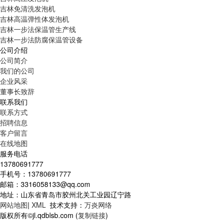
吉林免清洗发泡机
吉林高温弹性体发泡机
吉林一步法保温管生产线
吉林一步法防腐保温管设备
公司介绍
公司简介
我们的公司
企业风采
董事长致辞
联系我们
联系方式
招聘信息
客户留言
在线地图
服务电话
13780691777
手机号：13780691777
邮箱：3316058133@qq.com
地址：山东省青岛市胶州北关工业园辽宁路
网站地图
|
XML
技术支持：
万炎网络
版权所有©jl.qdblsb.com (
复制链接
)